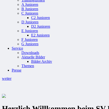
Trainingszeiten
A Junioren
B Junioren
C Junioren
C2 Junioren
D Junioren
D2 Junioren
E Junioren
E2 Junioren
F Junioren
G Junioren
Service
Downloads
Aktuelle Bilder
Bilder Archiv
Themen
Presse
weiter
Herzlich Willkommen beim SV B