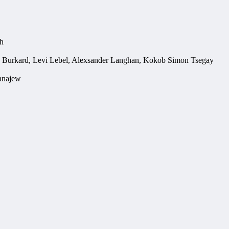
th
ipp Burkard, Levi Lebel, Alexsander Langhan, Kokob Simon Tsegay
manajew