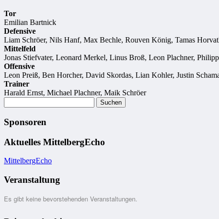
Tor
Emilian Bartnick
Defensive
Liam Schröer, Nils Hanf, Max Bechle, Rouven König, Tamas Horva
Mittelfeld
Jonas Stiefvater, Leonard Merkel, Linus Broß, Leon Plachner, Phil
Offensive
Leon Preiß, Ben Horcher, David Skordas, Lian Kohler, Justin Scha
Trainer
Harald Ernst, Michael Plachner, Maik Schröer
Suchen
nach:
Sponsoren
Aktuelles MittelbergEcho
MittelbergEcho
Veranstaltung
Es gibt keine bevorstehenden Veranstaltungen.