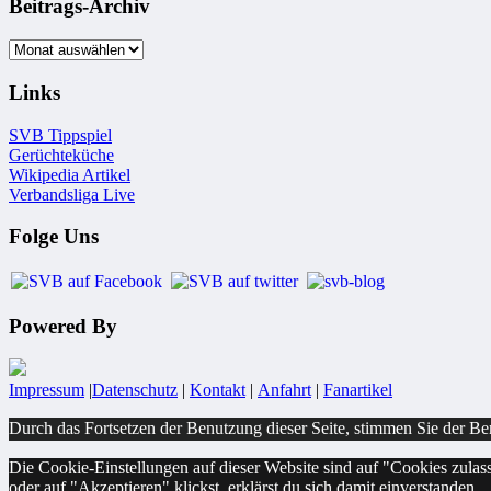
Beitrags-Archiv
Beitrags-
Archiv
Links
SVB Tippspiel
Gerüchteküche
Wikipedia Artikel
Verbandsliga Live
Folge Uns
Powered By
Impressum
|
Datenschutz
|
Kontakt
|
Anfahrt
|
Fanartikel
Durch das Fortsetzen der Benutzung dieser Seite, stimmen Sie der B
Die Cookie-Einstellungen auf dieser Website sind auf "Cookies zulas
oder auf "Akzeptieren" klickst, erklärst du sich damit einverstanden.