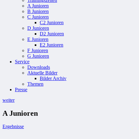
Trainingszeiten
A Junioren
B Junioren
C Junioren
C2 Junioren
D Junioren
D2 Junioren
E Junioren
E2 Junioren
F Junioren
G Junioren
Service
Downloads
Aktuelle Bilder
Bilder Archiv
Themen
Presse
weiter
A Junioren
Ergebnisse