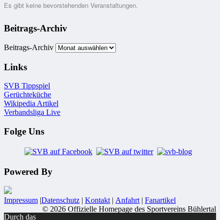
Es gibt keine bevorstehenden Veranstaltungen.
Beitrags-Archiv
Beitrags-Archiv
Links
SVB Tippspiel
Gerüchteküche
Wikipedia Artikel
Verbandsliga Live
Folge Uns
Powered By
Impressum
|
Datenschutz
|
Kontakt
|
Anfahrt
|
Fanartikel
© 2026 Offizielle Homepage des Sportvereins Bühlertal
Durch das